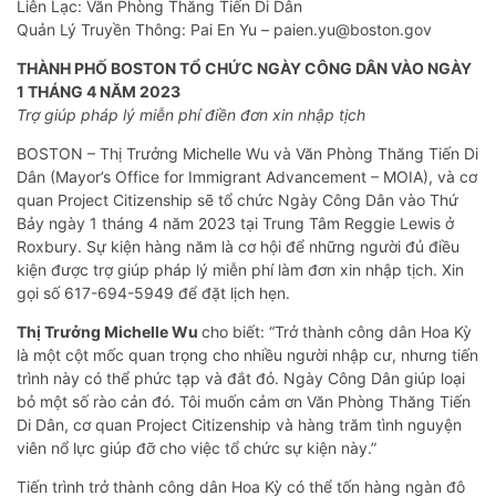
Liên Lạc: Văn Phòng Thăng Tiến Di Dân
Quản Lý Truyền Thông: Pai En Yu – paien.yu@boston.gov
THÀNH PHỐ BOSTON TỔ CHỨC NGÀY CÔNG DÂN VÀO NGÀY
1 THÁNG 4 NĂM 2023
Trợ giúp pháp lý miễn phí điền đơn xin nhập tịch
BOSTON – Thị Trưởng Michelle Wu và Văn Phòng Thăng Tiến Di
Dân (Mayor’s Office for Immigrant Advancement – MOIA), và cơ
quan Project Citizenship sẽ tổ chức Ngày Công Dân vào Thứ
Bảy ngày 1 tháng 4 năm 2023 tại Trung Tâm Reggie Lewis ở
Roxbury. Sự kiện hàng năm là cơ hội để những người đủ điều
kiện được trợ giúp pháp lý miễn phí làm đơn xin nhập tịch. Xin
gọi số 617-694-5949 để đặt lịch hẹn.
Thị Trưởng Michelle Wu
cho biết: “Trở thành công dân Hoa Kỳ
là một cột mốc quan trọng cho nhiều người nhập cư, nhưng tiến
trình này có thể phức tạp và đắt đỏ. Ngày Công Dân giúp loại
bỏ một số rào cản đó. Tôi muốn cảm ơn Văn Phòng Thăng Tiến
Di Dân, cơ quan Project Citizenship và hàng trăm tình nguyện
viên nổ lực giúp đỡ cho việc tổ chức sự kiện này.”
Tiến trình trở thành công dân Hoa Kỳ có thể tốn hàng ngàn đô