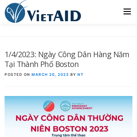
Skip
to
Menu
content
VỀ VIETAID
CÁC CHƯƠNG TRÌNH
NHÀ Ở
1/4/2023: Ngày Công Dân Hàng Năm
TRUNG TÂM CỘNG ĐỒNG
SINH HOẠT
Tại Thành Phố Boston
POSTED ON
MARCH 20, 2023
BY
NT
THAM GIA
ENGLISH