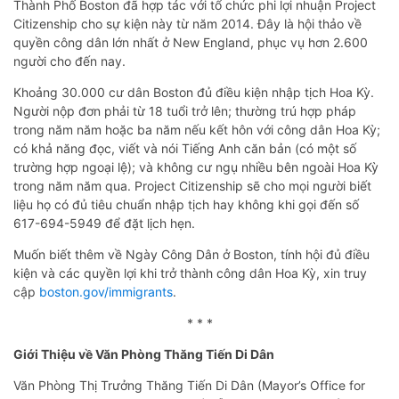
Thành Phố Boston đã hợp tác với tổ chức phi lợi nhuận Project
Citizenship cho sự kiện này từ năm 2014. Đây là hội thảo về
quyền công dân lớn nhất ở New England, phục vụ hơn 2.600
người cho đến nay.
Khoảng 30.000 cư dân Boston đủ điều kiện nhập tịch Hoa Kỳ.
Người nộp đơn phải từ 18 tuổi trở lên; thường trú hợp pháp
trong năm năm hoặc ba năm nếu kết hôn với công dân Hoa Kỳ;
có khả năng đọc, viết và nói Tiếng Anh căn bản (có một số
trường hợp ngoại lệ); và không cư ngụ nhiều bên ngoài Hoa Kỳ
trong năm năm qua. Project Citizenship sẽ cho mọi người biết
liệu họ có đủ tiêu chuẩn nhập tịch hay không khi gọi đến số
617-694-5949 để đặt lịch hẹn.
Muốn biết thêm về Ngày Công Dân ở Boston, tính hội đủ điều
kiện và các quyền lợi khi trở thành công dân Hoa Kỳ, xin truy
cập
boston.gov/immigrants
.
* * *
Giới Thiệu về Văn Phòng Thăng Tiến Di Dân
Văn Phòng Thị Trưởng Thăng Tiến Di Dân (Mayor’s Office for