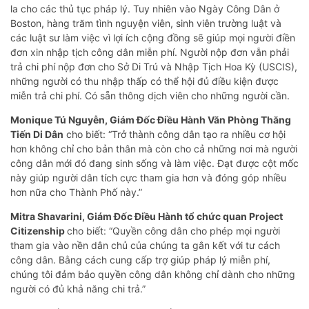
la cho các thủ tục pháp lý. Tuy nhiên vào Ngày Công Dân ở
Boston, hàng trăm tình nguyện viên, sinh viên trường luật và
các luật sư làm việc vì lợi ích cộng đồng sẽ giúp mọi người điền
đơn xin nhập tịch công dân miễn phí. Người nộp đơn vẫn phải
trả chi phí nộp đơn cho Sở Di Trú và Nhập Tịch Hoa Kỳ (USCIS),
những người có thu nhập thấp có thể hội đủ điều kiện được
miễn trả chi phí. Có sẵn thông dịch viên cho những người cần.
Monique Tú Nguyễn, Giám Đốc Điều Hành Văn Phòng Thăng
Tiến Di Dân
cho biết: “Trở thành công dân tạo ra nhiều cơ hội
hơn không chỉ cho bản thân mà còn cho cả những nơi mà người
công dân mới đó đang sinh sống và làm việc. Đạt được cột mốc
này giúp người dân tích cực tham gia hơn và đóng góp nhiều
hơn nữa cho Thành Phố này.”
Mitra Shavarini, Giám Đốc Điều Hành tổ chức quan Project
Citizenship
cho biết: “Quyền công dân cho phép mọi người
tham gia vào nền dân chủ của chúng ta gắn kết với tư cách
công dân. Bằng cách cung cấp trợ giúp pháp lý miễn phí,
chúng tôi đảm bảo quyền công dân không chỉ dành cho những
người có đủ khả năng chi trả.”