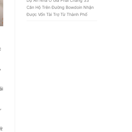
Dự Án Nhà Ở Giá Phải Chăng 33
Căn Hộ Trên Đường Bowdoin Nhận
Được Vốn Tài Trợ Từ Thành Phố
g
c
y
ải
,
ết