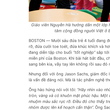
Giáo viên Nguyễn Hà hướng dẫn một lớp họ
tâm cộng đồng người Việt ở 
BOSTON ― Mười sáu đứa trẻ 4 tuổi đang đứn
rỡ, đứa cười toe toét, đứa khúc khích và hơ
đang diễn tập cho buổi
“tốt nghiệp”
sắp tới
miễn phí của Boston. Khi bài hát bắt đầu,
sang bên kia, vẫy tay lên không rồi sau đó 
Nhưng đối với ông Jason Sachs, giám đốc 
là vấn đề đáng nói. Mà là tác phẩm nghệ th
Ông hào hứng nói với tôi:
“Hãy nhìn vào nhữ
tròn, vàng và có khuôn mặt phúc hậu. Một c
nhuộm màu sắc rực rỡ. Điều đó cho thấy trẻ
nhóm được lên kế hoạch cẩn thận”.
Ông Sach