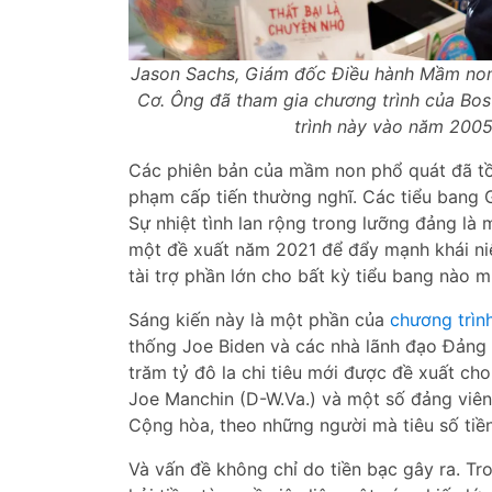
Jason Sachs, Giám đốc Điều hành Mầm non
Cơ. Ông đã tham gia chương trình của Bos
trình này vào năm 2005
Các phiên bản của mầm non phổ quát đã tồn
phạm cấp tiến thường nghĩ. Các tiểu bang 
Sự nhiệt tình lan rộng trong lưỡng đảng là
một đề xuất năm 2021 để đẩy mạnh khái niệ
tài trợ phần lớn cho bất kỳ tiểu bang nào m
Sáng kiến này là một phần của
chương trìn
thống Joe Biden và các nhà lãnh đạo Đảng 
trăm tỷ đô la chi tiêu mới được đề xuất cho
Joe Manchin (D-W.Va.) và một số đảng viê
Cộng hòa, theo những người mà tiêu số tiề
Và vấn đề không chỉ do tiền bạc gây ra. Tr