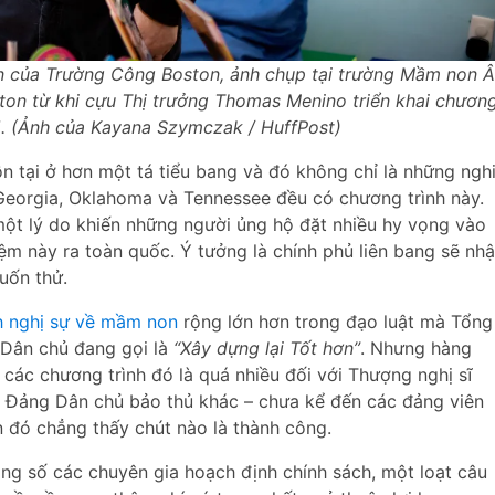
 của Trường Công Boston, ảnh chụp tại trường Mầm non 
ton từ khi cựu Thị trưởng Thomas Menino triển khai chươn
. (Ảnh của Kayana Szymczak / HuffPost)
 tại ở hơn một tá tiểu bang và đó không chỉ là những ngh
Georgia, Oklahoma và Tennessee đều có chương trình này.
 một lý do khiến những người ủng hộ đặt nhiều hy vọng vào
m này ra toàn quốc. Ý tưởng là chính phủ liên bang sẽ nh
uốn thử.
h nghị sự về mầm non
rộng lớn hơn trong đạo luật mà Tổng
Dân chủ đang gọi là
“Xây dựng lại Tốt hơn”
. Nhưng hàng
 các chương trình đó là quá nhiều đối với Thượng nghị sĩ
n Đảng Dân chủ bảo thủ khác – chưa kể đến các đảng viên
n đó chẳng thấy chút nào là thành công.
ong số các chuyên gia hoạch định chính sách, một loạt câu