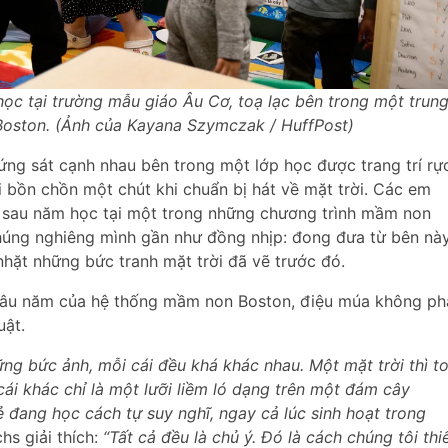
c tại trường mẫu giáo Âu Cơ, toạ lạc bên trong một trun
Boston. (Ảnh của Kayana Szymczak / HuffPost)
g sát cạnh nhau bên trong một lớp học được trang trí rự
i bồn chồn một chút khi chuẩn bị hát về mặt trời. Các em
 sau năm học tại một trong những chương trình mầm non
 chúng nghiêng mình gần như đồng nhịp: đong đưa từ bên nà
nhặt những bức tranh mặt trời đã vẽ trước đó.
lâu năm của hệ thống mầm non Boston, điệu múa không ph
uật.
ng bức ảnh, mỗi cái đều khá khác nhau. Một mặt trời thì to
ái khác chỉ là một lưỡi liềm ló dạng trên một đám cây
 đang học cách tự suy nghĩ, ngay cả lúc sinh hoạt trong
s giải thích:
“Tất cả đều là chủ ý. Đó là cách chúng tôi thi