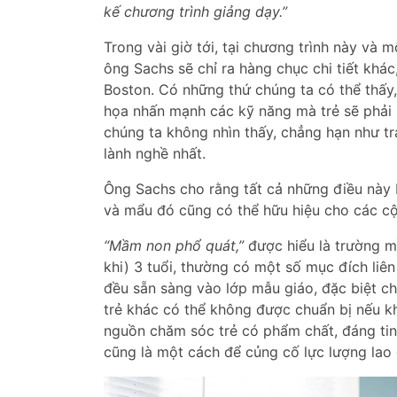
kế chương trình giảng dạy.”
Trong vài giờ tới, tại chương trình này và
ông Sachs sẽ chỉ ra hàng chục chi tiết khác
Boston. Có những thứ chúng ta có thể thấy
họa nhấn mạnh các kỹ năng mà trẻ sẽ phải p
chúng ta không nhìn thấy, chẳng hạn như t
lành nghề nhất.
Ông Sachs cho rằng tất cả những điều này
và mẩu đó cũng có thể hữu hiệu cho các cộ
“Mầm non phổ quát,”
được hiểu là trường mầ
khi) 3 tuổi, thường có một số mục đích liê
đều sẵn sàng vào lớp mẫu giáo, đặc biệt ch
trẻ khác có thể không được chuẩn bị nếu k
nguồn chăm sóc trẻ có phẩm chất, đáng ti
cũng là một cách để củng cố lực lượng lao đ