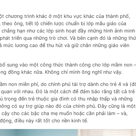
 một chương trình khác ở một khu vực khác của thành phố,
, theo ông, tiết lộ chiến lược chuẩn bị lớp mẫu giáo của
, chẳng hạn như các lớp sinh hoạt đầy những hình ảnh minh
hát triển qua những trò chơi. Và bên cạnh đó là những thứ
rả mức lương cao để thu hút và giữ chân những giáo viên
 bổ sung vào một công thức thành công cho lớp mầm non 
ng đồng khác nữa. Không chỉ mình ông nghĩ như vậy.
m non miễn phí, do chính phủ tài trợ dành cho trẻ 4 và (đ
n quan với nhau. Đó là một cách để đảm bảo rằng tất cả trẻ
ú trọng đến trẻ thuộc gia đình có thu nhập thấp và những
hông có sự trợ giúp nào đó của chính phủ. Đây cũng là một
n cậy cho các bậc cha mẹ muốn hoặc cần phải làm – và,
ộng, điều này rất tốt cho nền kinh tế.