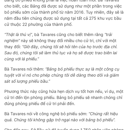
cho biết, các Bảng đã được sử dụng như một phần trong việc
bỏ phiếu sớm của thành phố từ năm 2016. Tuy nhiên, đây sẽ là
năm đầu tiên chúng được sử dụng tại tất cả 275 khu vực bầu
cử thuộc 22 phường của thành phố.
“Thật là thú vị”
, bà Tavares cũng cho biết thêm rằng
“trải
nghiệm”
này sẽ không thay đổi nhiều cho cử tri, chỉ với một
thay đổi:
“Giờ đây, chúng tôi sẽ hỏi tên của họ trước địa chỉ.
Sau đó, chúng tôi sẽ làm thủ tục và họ sẽ được trao biên lai
cùng với lá phiếu.”
Bà Tavares nói thêm:
“Bảng bỏ phiếu thực sự là một công cụ
tuyệt vời vì nó cho phép chúng tôi dễ dàng theo dõi và giám
sát số lượng phiếu bầu.”
Phương thức này cũng hứa hẹn dịch vụ tốt hơn nếu, ví dụ, một
cử tri đến lộn phòng phiếu. Bảng bỏ phiếu sẽ nhanh chóng chỉ
đúng phòng phiếu để cử tri phải đến.
Bà Tavares nói về công nghệ bỏ phiếu sớm:
“Chúng rất hiệu
quả. Chúng tôi không gặp trở ngại nào với bảng bỏ phiếu”.
Cho đến nay, Sở Bầu cử đã tuyển dụng 1.750 nhân viên phòng