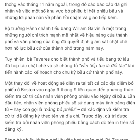
thống vào tháng 11 năm ngoái, trong đó các báo cáo đã ghi
nhận về việc một số khu vực bỏ phiếu bị hết phiếu bầu và
những lời phàn nàn về phản hồi chậm và giao tiếp kém.
Bộ trưởng Hành chánh tiểu bang William Galvin là một trong
những người chỉ trích mạnh mẽ nhất về hiệu năng của thành
phố và văn phòng của ông đã quyết định giám sát chặt chẽ
hơn nỗ lực bầu cử của thành phố trong năm nay.
Tuy nhiên, bà Tavares cho biết thành phố và tiểu bang từ lâu
đã hợp tác chặt chẽ và sẽ chứng tỏ
“vẫn tiếp tục là đối tác”
khi
tiến hành các kế hoạch cho chu kỳ bầu cử thành phố này.
Một thay đổi về hoạt động sẽ diễn ra tại tất cả các địa điểm bỏ
phiếu ở Boston vào ngày 9 tháng 9 liên quan đến phương thức
kiểm tra cử tri của nhân viên phòng phiếu vào Ngày đi bầu. Lần
đầu tiên, nhân viên phòng phiếu sẽ sử dụng máy tính bảng điện
tử – hay còn gọi là
“bảng bỏ phiếu”
– để xác định và kiểm tra
cử tri đã đăng ký theo tên và địa chỉ. Trước đây, cử tri được
kiểm tra bởi nhân viên phòng phiếu bằng cách dò tên in trên sổ
đăng ký.
Bảng bỏ phiếu không phải là việc hoàn toàn mới. Bà Tavares