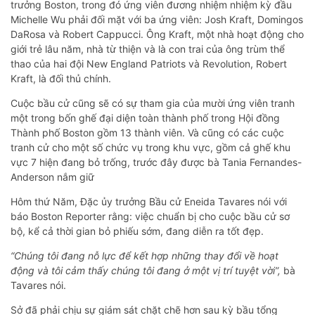
trưởng Boston, trong đó ứng viên đương nhiệm nhiệm kỳ đầu
Michelle Wu phải đối mặt với ba ứng viên: Josh Kraft, Domingos
DaRosa và Robert Cappucci. Ông Kraft, một nhà hoạt động cho
giới trẻ lâu năm, nhà từ thiện và là con trai của ông trùm thể
thao của hai đội New England Patriots và Revolution, Robert
Kraft, là đối thủ chính.
Cuộc bầu cử cũng sẽ có sự tham gia của mười ứng viên tranh
một trong bốn ghế đại diện toàn thành phố trong Hội đồng
Thành phố Boston gồm 13 thành viên. Và cũng có các cuộc
tranh cử cho một số chức vụ trong khu vực, gồm cả ghế khu
vực 7 hiện đang bỏ trống, trước đây được bà Tania Fernandes-
Anderson nắm giữ
Hôm thứ Năm, Đặc ủy trưởng Bầu cử Eneida Tavares nói với
báo Boston Reporter rằng: việc chuẩn bị cho cuộc bầu cử sơ
bộ, kể cả thời gian bỏ phiếu sớm, đang diễn ra tốt đẹp.
“Chúng tôi đang nỗ lực để kết hợp những thay đổi về hoạt
động và tôi cảm thấy chúng tôi đang ở một vị trí tuyệt vời”,
bà
Tavares nói.
Sở đã phải chịu sự giám sát chặt chẽ hơn sau kỳ bầu tổng