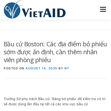
Skip
to
Menu
content
VỀ VIETAID
CÁC CHƯƠNG TRÌNH
NHÀ Ở
Bầu cử Boston: Các địa điểm bỏ phiếu
TRUNG TÂM CỘNG ĐỒNG
SINH HOẠT
sớm được ấn định, cần thêm nhân
viên phòng phiếu
THAM GIA
ENGLISH
POSTED ON
AUGUST 14, 2025
BY
NT
Trưởng Sở phụ trách Bầu cử: ‘Bảng bỏ phiếu’ để kiểm tra cử tri
sẽ được dùng lần đầu tại tất cả các khu vực bầu cử